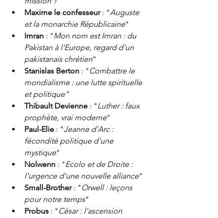
mission ?
"
Maxime le confesseur
 : "
Auguste 
et la monarchie Républicaine
"
Imran
 : "
Mon nom est Imran : du 
Pakistan à l'Europe, regard d'un 
pakistanais chrétien
"
Stanislas Berton 
: "
Combattre le 
mondialisme : une lutte spirituelle 
et politique" 
Thibault Devienne 
: "
Luther : faux 
prophète, vrai moderne
"
Paul-Elie 
: "
Jeanne d'Arc : 
fécondité politique d'une 
mystique
"
Nolwenn
 : "
Ecolo et de Droite : 
l'urgence d'une nouvelle alliance
"
Small-Brother
 : "
Orwell : leçons 
pour notre temps
"
Probus
 : "
César : l'ascension 