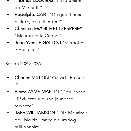
Thomas LOUVIERS 
"Le futurisme 
de Marinetti"
Rodolphe CART 
"De quoi Louis 
Sarkozy est-il le nom ?"
Christian FRANCHET D'ESPEREY 
"Maurras et le Carmel"
Jean-Yves LE GALLOU 
"Mémoires 
identitaires"
Saison 2025/2026
Charles MILLON 
"Où va la France 
?"
Pierre AYMÉ-MARTIN 
"Don Bosco 
: l'éducateur d'une jeunesse 
fervente"
John WILLIAMSON 
"L'île Maurice : 
de l'isle de France à slumdog 
millionnaire"​​