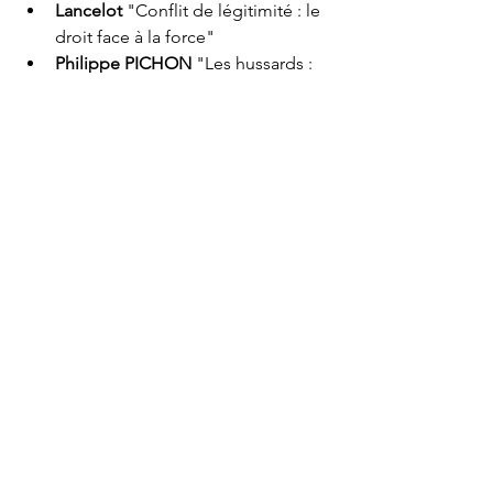
Lancelot 
"Conflit de légitimité : le 
droit face à la force"
Philippe PICHON 
"Les hussards : 
mousquetaires des lettres"
Lucien CERISE 
"Comprendre 
l'ingénierie sociale"
Rodolphe CART 
"Biographie 
intellectuelle de Mélenchon"
Le Stagirite 
"Petites histoires pour 
apprendre à penser par soi-même"
Pierre Aymé-Martin 
"Les 
apparitions Mariales de 
Pellevoisin"
Philippe PICHON "Les hussards : 
mousquetaires des lettres"
Claude CHOLLET "Brèches dans 
le mainstream : l'âge des 
alternatives médiatiques"
Christian BOUCHET "Histoire du 