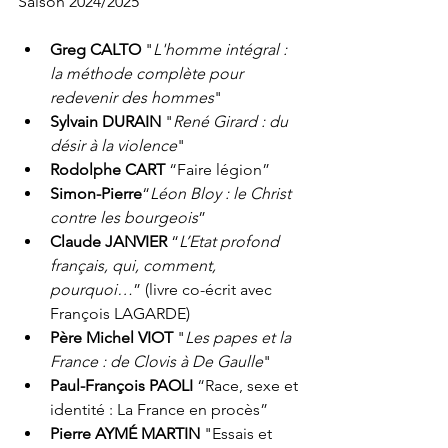
Saison 2024/2025
Greg CALTO 
"
L'homme intégral : 
la méthode complète pour 
redevenir des hommes
"
Sylvain DURAIN
 "
René Girard : du 
désir à la violence
"
Rodolphe CART
 “Faire légion”
Simon-Pierre
“
Léon Bloy : le Christ 
contre les bourgeois
”
Claude JANVIER
 “
L’Etat profond 
français, qui, comment, 
pourquoi…
” (livre co-écrit avec 
François LAGARDE)
Père Michel VIOT 
"
Les papes et la 
France : de Clovis à De Gaulle
"
Paul-François PAOLI 
“Race, sexe et 
identité : La France en procès”
Pierre AYMÉ MARTIN 
"Essais et 